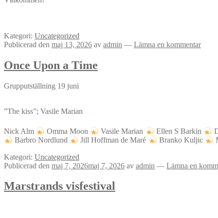
Kategori:
Uncategorized
Publicerad den
maj 13, 2026
av
admin
—
Lämna en kommentar
Once Upon a Time
Grupputställning 19 juni
”The kiss”; Vasile Marian
Nick Alm
Omma Moon
Vasile Marian
Ellen S Barkin
D
Barbro Nordlund
Jill Hoffman de Maré
Branko Kuljic
M
Kategori:
Uncategorized
Publicerad den
maj 7, 2026
maj 7, 2026
av
admin
—
Lämna en komm
Marstrands visfestival