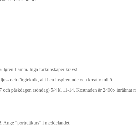
 Willgren Lamm. Inga förkunskaper krävs!
jus- och färgteknik, allt i en inspirerande och kreativ miljö.
-17 och påskdagen (söndag) 5/4 kl 11-14. Kostnaden är 2400:- inräknat m
 Ange ”porträttkurs” i meddelandet.