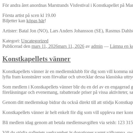
För andra året anordnas Marstrands Visfestival i Konstkapellet på M
Första artist på scen kl 19.00
Biljetter kan
köpas här
!
Artister: Batal Jon (NO), Lars Anders Johansson (SE), Rasmus Dahlste
Kategori:
Uncategorized
Publicerad den
mars 11, 2026
mars 11, 2026
av
admin
—
Lämna en k
Konstkapellets vänner
Konstkapellets vänner är en medlemsklubb för dig som vill komma närmar
lyfta fram konstnärer som förvaltar och utvecklar dessa klassiska uttry
Som medlem i Konstkapellets vänner blir du en del av en engagerad ge
föreläsningar och evenemang, rabatterade priser på vissa aktiviteter,
Genom ditt medlemskap bidrar du också direkt till att stödja Konstkapell
Konstkapellets vänner är helt enkelt för dig som vill uppleva mer kon
Bli medlem idag genom att betala medlemsavgiften via seish: 123 315
Vill du stödja galleriets verksamhet är donationer varmt välkomna, s