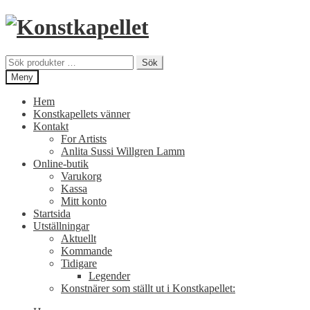
Hoppa
Hoppa
till
till
navigering
innehåll
Sök
Sök
efter:
Meny
Hem
Konstkapellets vänner
Kontakt
For Artists
Anlita Sussi Willgren Lamm
Online-butik
Varukorg
Kassa
Mitt konto
Startsida
Utställningar
Aktuellt
Kommande
Tidigare
Legender
Konstnärer som ställt ut i Konstkapellet: