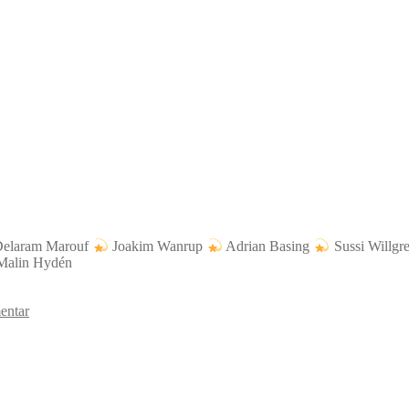
elaram Marouf
Joakim Wanrup
Adrian Basing
Sussi Willg
alin Hydén
entar