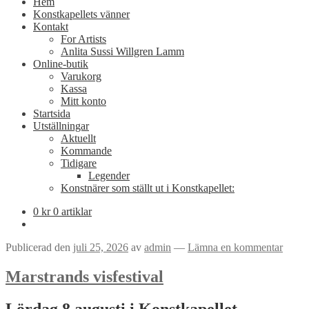
Hem
Konstkapellets vänner
Kontakt
For Artists
Anlita Sussi Willgren Lamm
Online-butik
Varukorg
Kassa
Mitt konto
Startsida
Utställningar
Aktuellt
Kommande
Tidigare
Legender
Konstnärer som ställt ut i Konstkapellet:
0
kr
0 artiklar
Publicerad den
juli 25, 2026
av
admin
—
Lämna en kommentar
Marstrands visfestival
Lördag 8 augusti i Konstkapellet