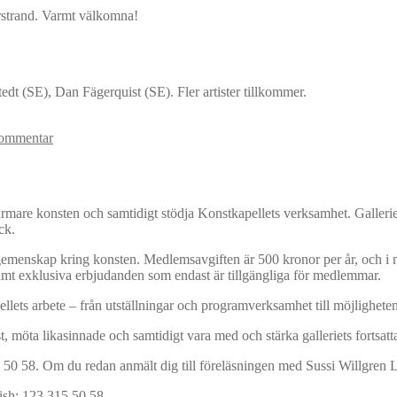
arstrand. Varmt välkomna!
dt (SE), Dan Fägerquist (SE). Fler artister tillkommer.
ommentar
e konsten och samtidigt stödja Konstkapellets verksamhet. Galleriet är 
ck.
menskap kring konsten. Medlemsavgiften är 500 kronor per år, och i med
 samt exklusiva erbjudanden som endast är tillgängliga för medlemmar.
ets arbete – från utställningar och programverksamhet till möjligheten at
st, möta likasinnade och samtidigt vara med och stärka galleriets fort
 50 58. Om du redan anmält dig till föreläsningen med Sussi Willgren
wish: 123 315 50 58