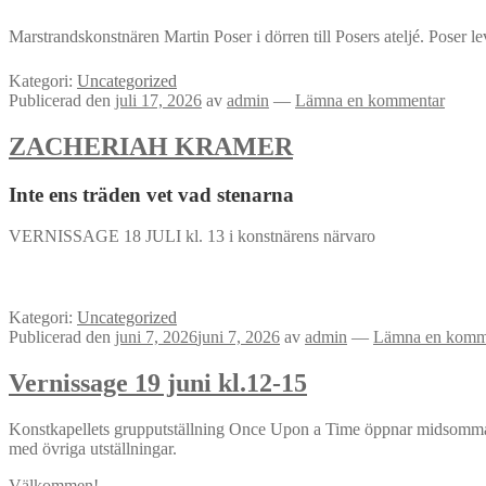
Marstrandskonstnären Martin Poser i dörren till Posers ateljé. Poser le
Kategori:
Uncategorized
Publicerad den
juli 17, 2026
av
admin
—
Lämna en kommentar
ZACHERIAH KRAMER
Inte ens träden vet vad stenarna
VERNISSAGE 18 JULI kl. 13 i konstnärens närvaro
Kategori:
Uncategorized
Publicerad den
juni 7, 2026
juni 7, 2026
av
admin
—
Lämna en komm
Vernissage 19 juni kl.12-15
Konstkapellets grupputställning Once Upon a Time öppnar midsommarhe
med övriga utställningar.
Välkommen!