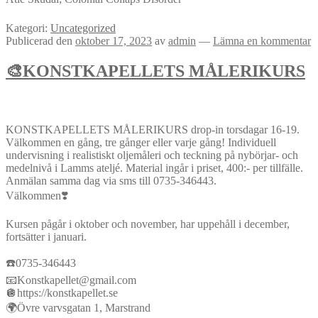
Kategori:
Uncategorized
Publicerad den
oktober 17, 2023
av
admin
—
Lämna en kommentar
🎨KONSTKAPELLETS MÅLERIKURS
KONSTKAPELLETS MÅLERIKURS drop-in torsdagar 16-19.
Välkommen en gång, tre gånger eller varje gång! Individuell
undervisning i realistiskt oljemåleri och teckning på nybörjar- och
medelnivå i Lamms ateljé. Material ingår i priset, 400:- per tillfälle.
Anmälan samma dag via sms till 0735-346443.
Välkommen❣️
Kursen pågår i oktober och november, har uppehåll i december,
fortsätter i januari.
☎️0735-346443
📧Konstkapellet@gmail.com
🪩https://konstkapellet.se
🌍Övre varvsgatan 1, Marstrand