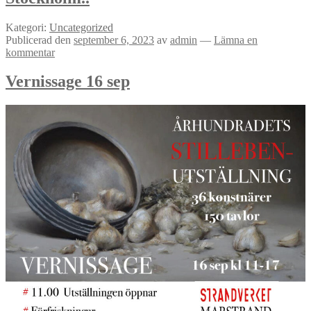
Kategori:
Uncategorized
Publicerad den
september 6, 2023
av
admin
—
Lämna en
kommentar
Vernissage 16 sep