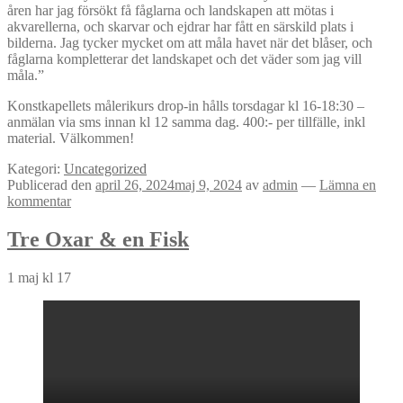
åren har jag försökt få fåglarna och landskapen att mötas i
akvarellerna, och skarvar och ejdrar har fått en särskild plats i
bilderna. Jag tycker mycket om att måla havet när det blåser, och
fåglarna kompletterar det landskapet och det väder som jag vill
måla.”
Konstkapellets målerikurs drop-in hålls torsdagar kl 16-18:30 –
anmälan via sms innan kl 12 samma dag. 400:- per tillfälle, inkl
material. Välkommen!
Kategori:
Uncategorized
Publicerad den
april 26, 2024
maj 9, 2024
av
admin
—
Lämna en
kommentar
Tre Oxar & en Fisk
1 maj kl 17