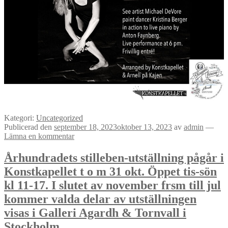
Kategori:
Uncategorized
Publicerad den
september 18, 2023
oktober 13, 2023
av
admin
—
Lämna en kommentar
Århundradets stilleben-utställning pågår i
Konstkapellet t o m 31 okt. Öppet tis-sön
kl 11-17. I slutet av november frsm till jul
kommer valda delar av utställningen
visas i Galleri Agardh & Tornvall i
Stockholm..