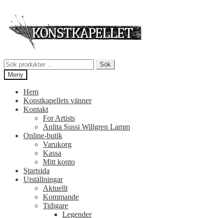
Hoppa
Hoppa
till
till
navigering
innehåll
Sök
Sök
efter:
Meny
Hem
Konstkapellets vänner
Kontakt
For Artists
Anlita Sussi Willgren Lamm
Online-butik
Varukorg
Kassa
Mitt konto
Startsida
Utställningar
Aktuellt
Kommande
Tidigare
Legender