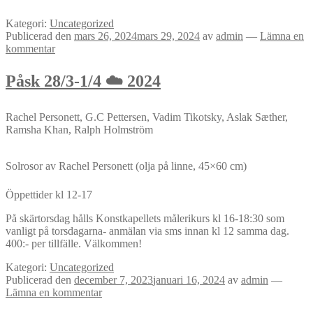
Kategori:
Uncategorized
Publicerad den
mars 26, 2024
mars 29, 2024
av
admin
—
Lämna en
kommentar
Påsk 28/3-1/4 ☁️ 2024
Rachel Personett, G.C Pettersen, Vadim Tikotsky, Aslak Sæther,
Ramsha Khan, Ralph Holmström
Solrosor av Rachel Personett (olja på linne, 45×60 cm)
Öppettider kl 12-17
På skärtorsdag hålls Konstkapellets målerikurs kl 16-18:30 som
vanligt på torsdagarna- anmälan via sms innan kl 12 samma dag.
400:- per tillfälle. Välkommen!
Kategori:
Uncategorized
Publicerad den
december 7, 2023
januari 16, 2024
av
admin
—
Lämna en kommentar