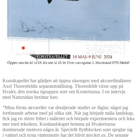
Konstkapellet har glädjen att öppna säsongen med akvarellmålaren
Axel Thorenfeldts separatutställning. Thorenfeldt växte upp på
Hvaler, den norska ögruppen norr om Kosteröarna. I en intervju
med Natursidan berättar han:
”Mina första akvareller var detaljerade studier av fåglar, något jag
fortfarande arbetar med på olika sätt. När jag började måla landskap,
fick jag en större frihet i måleriet och började experimentera och leka
mer med tekniken. Kustlandskapet hemma på Hvaleröarna
dominerade motiven några år. Speciellt flyttblocken som speglar sig
i vattnet och tysta vintermotiv har det blivit mycket av. De senaste