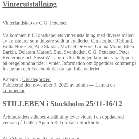
Vinterutställning
Vinterlandskap av C.G. Pettersen
Välkommen till Konstkapellets vinterutställning med diverse måleri
av konstnärer som tidigare ställt ut i galleriet: Christopher Rådlund,
Britta Noresten, Atle Skudal, Michael DeVore, Omma Moon, Ellen
Barkin, Delaram Marouf, Emil Svenheden, C.G. Pettersen, Peter
Reuterberg och Sussi W Lamm. Utställningen kommer vara öppen
på oregelbundna tider i vinter. Information om öppettider kommer på
Instagram
och
Facebook
där du kan följa galleriet.
Kategori:
Uncategorized
Publicerad den
november 9, 2023
av
admin
—
Lämna en
kommentar
STILLEBEN i Stockholm 25/11-16/12
Århundradets stilleben-utställning lever vidare i en uppdaterad
version på Galleri Agardh & Tornvall i Stockholm
Atle Skudal; Colonial Collaps Disorder