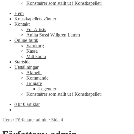
Konstnärer som ställt ut i Konstkapellet:
Hem
Konstkapellets vänner
Kontakt
For Artists
Anlita Sussi Willgren Lamm
Online-butik
Varukorg
Kassa
Mitt konto
Startsida
Utställningar
Aktuellt
Kommande
Tidigare
Legender
Konstnärer som ställt ut i Konstkapellet:
0
kr
0 artiklar
Hem
/
Författare: admin
/
Sida 4