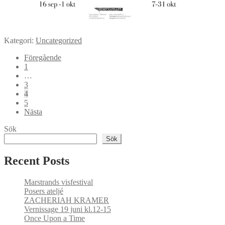
Kategori:
Uncategorized
Sidnumrering
Föregående
1
för
…
inlägg
3
4
5
Nästa
Sök
Sök
Recent Posts
Marstrands visfestival
Posers ateljé
ZACHERIAH KRAMER
Vernissage 19 juni kl.12-15
Once Upon a Time