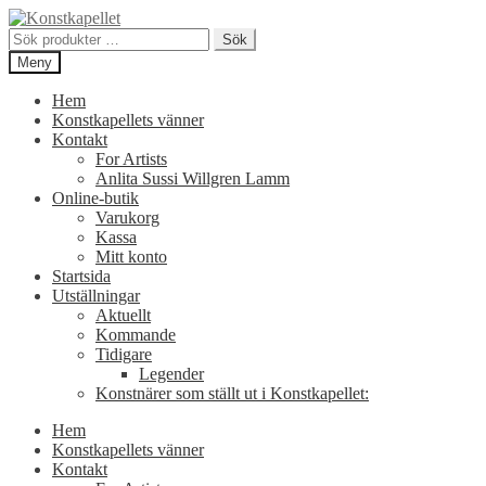
Hoppa
Hoppa
till
till
Sök
Sök
navigering
innehåll
efter:
Meny
Hem
Konstkapellets vänner
Kontakt
For Artists
Anlita Sussi Willgren Lamm
Online-butik
Varukorg
Kassa
Mitt konto
Startsida
Utställningar
Aktuellt
Kommande
Tidigare
Legender
Konstnärer som ställt ut i Konstkapellet:
Hem
Konstkapellets vänner
Kontakt