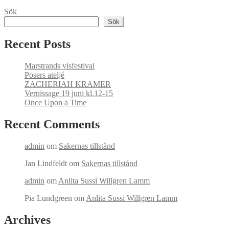
Sök
Sök
Recent Posts
Marstrands visfestival
Posers ateljé
ZACHERIAH KRAMER
Vernissage 19 juni kl.12-15
Once Upon a Time
Recent Comments
admin
om
Sakernas tillstånd
Jan Lindfeldt
om
Sakernas tillstånd
admin
om
Anlita Sussi Willgren Lamm
Pia Lundgreen
om
Anlita Sussi Willgren Lamm
Archives