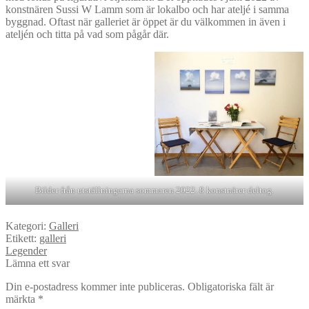
konstnären Sussi W Lamm som är lokalbo och har ateljé i samma
byggnad. Oftast när galleriet är öppet är du välkommen in även i
ateljén och titta på vad som pågår där.
Bilder från utställningarna sommaren 2022. 8 konstnärer deltog.
Kategori:
Galleri
Etikett:
galleri
Inläggsnavigering
Nästa
Legender
inlägg:
Lämna ett svar
Din e-postadress kommer inte publiceras.
Obligatoriska fält är
märkta
*