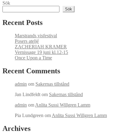
Sök
Sök
Recent Posts
Marstrands visfestival
Posers ateljé
ZACHERIAH KRAMER
Vernissage 19 juni kl.12-15
Once Upon a Time
Recent Comments
admin
om
Sakernas tillstånd
Jan Lindfeldt
om
Sakernas tillstånd
admin
om
Anlita Sussi Willgren Lamm
Pia Lundgreen
om
Anlita Sussi Willgren Lamm
Archives