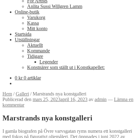
For Artists
Anlita Sussi Willgren Lamm
Online-butik
Varukorg
Kassa
Mitt konto
Startsida
Utställningar
Aktuellt
Kommande
Tidigare
Legender
Konstnärer som ställt ut i Konstkapellet:
0
kr
0 artiklar
Hem
/
Galleri
/
Marstrands nya konstgalleri
Publicerad den
mars 25, 2023
april 16, 2023
av
admin
—
Lämna en
kommentar
Marstrands nya konstgalleri
I gamla biografen på Övre varvsgatan ryms numera ett konstgalleri
med fokus på figurativt oljemåleri. Det öppnades i juni 2022 av