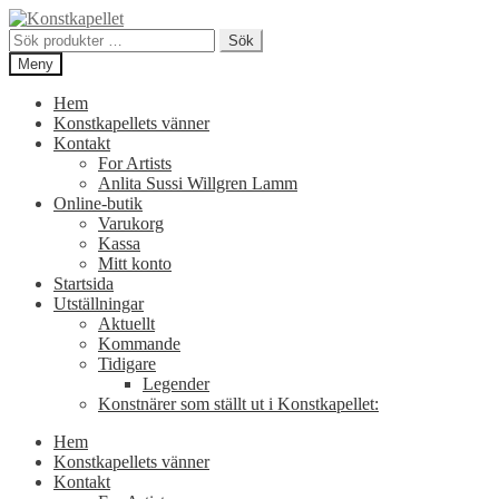
Hoppa
Hoppa
till
till
Sök
Sök
navigering
innehåll
efter:
Meny
Hem
Konstkapellets vänner
Kontakt
For Artists
Anlita Sussi Willgren Lamm
Online-butik
Varukorg
Kassa
Mitt konto
Startsida
Utställningar
Aktuellt
Kommande
Tidigare
Legender
Konstnärer som ställt ut i Konstkapellet:
Hem
Konstkapellets vänner
Kontakt